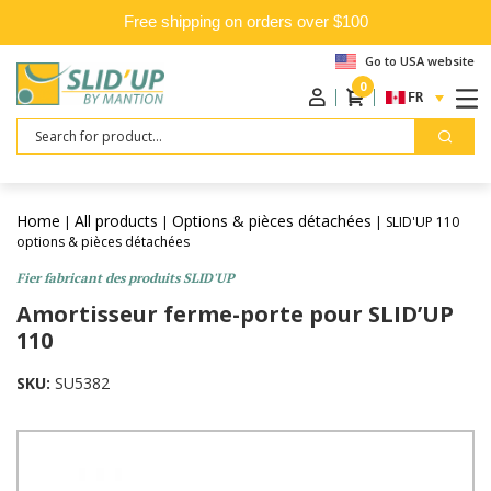
Free shipping on orders over $100
Go to USA website
0
FRANÇAIS
Search
Home
All products
Options & pièces détachées
|
|
| SLID'UP 110
options & pièces détachées
Fier fabricant des produits SLID'UP
Amortisseur ferme-porte pour SLID’UP
110
SKU:
SU5382