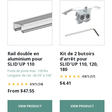
Rail double en
Kit de 2 butoirs
aluminium pour
d'arrêt pour
SLID'UP 110
SLID'UP 110, 120,
180
Poids de porte max : 100 lbs
Longueur de rail : de 59″ à 106″
4.8
/
5
(57)
$
4.41
4.9
/
5
(34)
From
$
47.55
VIEW PRODUCT
VIEW PRODUCT