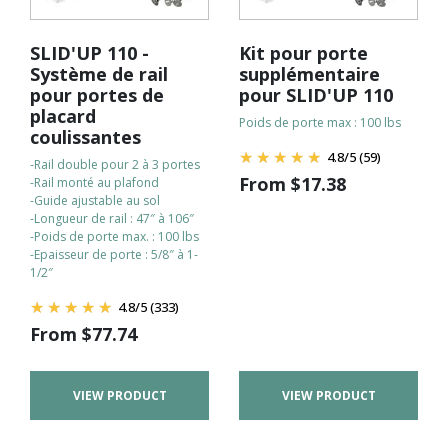
SLID'UP 110 -
Kit pour porte
Système de rail
supplémentaire
pour portes de
pour SLID'UP 110
placard
Poids de porte max : 100 lbs
coulissantes
4.8
/
5
(59)
-Rail double pour 2 à 3 portes
From
$
17.38
-Rail monté au plafond
-Guide ajustable au sol
-Longueur de rail : 47″ à 106″
-Poids de porte max. : 100 lbs
-Epaisseur de porte : 5/8″ à 1-
1/2″
4.8
/
5
(333)
From
$
77.74
VIEW PRODUCT
VIEW PRODUCT