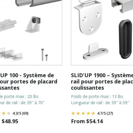
'UP 100 - Système de
SLID’UP 1900 – Systèm
pour portes de placard
rail pour portes de pla
issantes
coulissantes
e porte max : 20 lbs
Poids de porte max : 13 lbs
r de rail : de 39″ à 70″
Longueur de rail : de 39″ à 59″
4.3
/
5
(69)
4.7
/
5
(27)
m
$
48.95
From
$
54.14