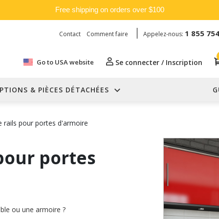
Free shipping on orders over $100
1 855 75
Contact
Comment faire
Appelez-nous:
Go to USA website
Se connecter / Inscription
PTIONS & PIÈCES DÉTACHÉES
G
 rails pour portes d'armoire
pour portes
uble ou une armoire ?