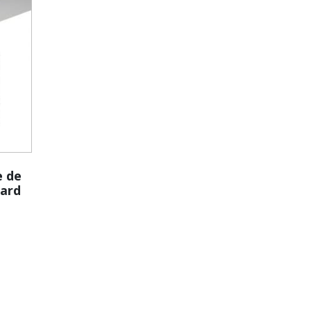
e de
card