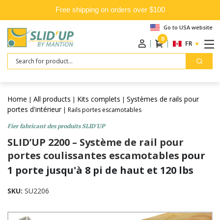
Free shipping on orders over $100
Go to USA website
0
FRANÇAIS
Search
Home
All products
Kits complets
Systèmes de rails pour
|
|
|
portes d'intérieur
| Rails portes escamotables
Fier fabricant des produits SLID'UP
SLID’UP 2200 – Système de rail pour
portes coulissantes escamotables
pour
1 porte jusqu'à 8 pi de haut et 120 lbs
SKU:
SU2206