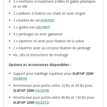
2 x montures à roulement à billes et galets plastiques
et vis M8
2 x platines à fixation sur chant en acier zingué
2 x butées de rail (
SU5032
)
2 x guides bas (
SU1907
)
4 x jambages en acier galvanisé
2 x équerres en acier pour fixation de la solive
2 x équerres acier au sol pour fixation du jambage
Vis, clés et instructions de montage
Options et accessoires disponibles :
Support pour habillage supérieur pour
SLID’UP 2200
(
SU9810
)
Amortisseur pour portes entre 22 lbs et 45 lbs pour
SLID’UP 2200
(
SU2218
)
Amortisseur pour portes entre 46 lbs et 120 lbs pour
SLID’UP 2200
(
SU2212
)