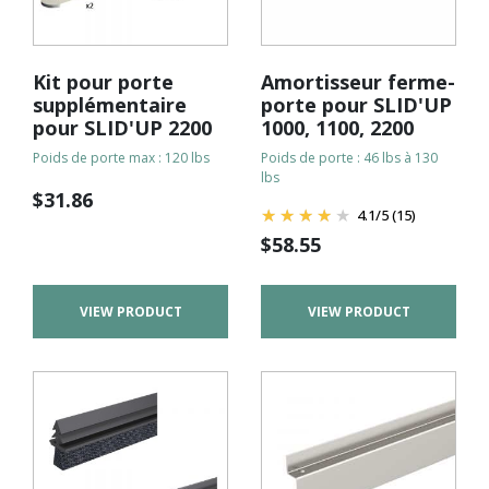
Kit pour porte
Amortisseur ferme-
supplémentaire
porte pour SLID'UP
pour SLID'UP 2200
1000, 1100, 2200
Poids de porte max : 120 lbs
Poids de porte : 46 lbs à 130
lbs
$
31.86
4.1
/
5
(15)
$
58.55
VIEW PRODUCT
VIEW PRODUCT