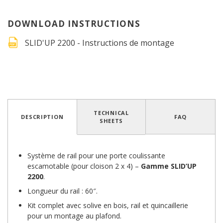
DOWNLOAD INSTRUCTIONS
SLID'UP 2200 - Instructions de montage
4.2
/
5
(5 avis)
TECHNICAL
DESCRIPTION
FAQ
SHEETS
Système de rail pour une porte coulissante
escamotable (pour cloison 2 x 4) –
Gamme SLID’UP
2200
.
Longueur du rail : 60″.
Kit complet avec solive en bois, rail et quincaillerie
pour un montage au plafond.