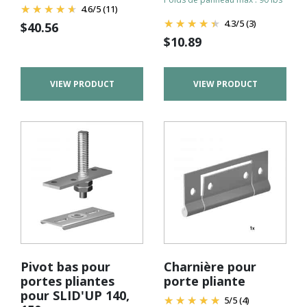
4.6
/
5
(11)
4.3
/
5
(3)
$
40.56
$
10.89
VIEW PRODUCT
VIEW PRODUCT
Pivot bas pour
Charnière pour
portes pliantes
porte pliante
pour SLID'UP 140,
5
/
5
(4)