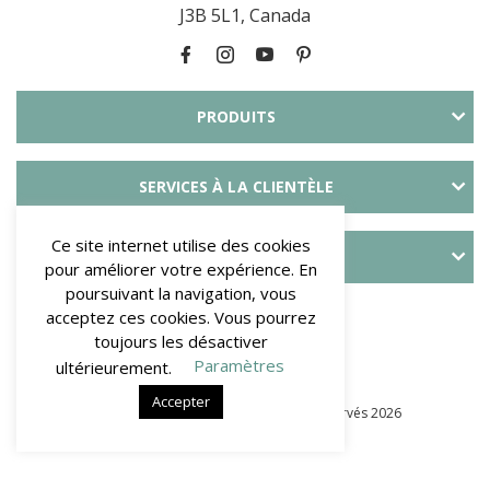
J3B 5L1, Canada
PRODUITS
SERVICES À LA CLIENTÈLE
Ce site internet utilise des cookies
À PROPOS DE SLID’UP
pour améliorer votre expérience. En
poursuivant la navigation, vous
PAYMENT METHODS
acceptez ces cookies. Vous pourrez
toujours les désactiver
Paramètres
ultérieurement.
Accepter
© Mantion NA - SLID’UP. Tous droits réservés 2026
–
Termes et Conditions