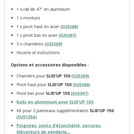
1 x rail de 47″ en aluminium
1 x monture
1 x pivot haut en acier (
SU5366
)
1 x pivot bas en acier (
SU5367
)
3 x charnières (
SU5369
)
Visserie et instructions
Options et accessoires disponibles :
Charnière pour
SLID’UP 150
(
SU5369
)
Pivot haut pour
SLID’UP 150
(
SU5366
)
Pivot bas pour
SLID’UP 150
(
SU5367
)
Rails en aluminium pour
SLID’UP 150
Kit pour 2 panneaux supplémentaires
SLID’UP 150
(
SU5125A
)
Poignées, joints d’étanchéité, serrures,
élévateurs de penderie…