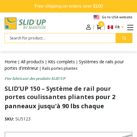
Free shipping on orders over $100
Go to USA website
0
FRANÇAIS
Search
Home
All products
Kits complets
Systèmes de rails pour
|
|
|
portes d'intérieur
| Rails portes pliantes
Fier fabricant des produits SLID'UP
SLID’UP 150 – Système de rail pour
portes coulissantes pliantes
pour 2
panneaux jusqu'à 90 lbs chaque
SKU:
SU5123