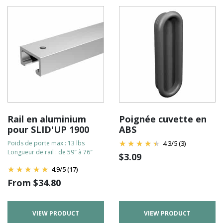
Rail en aluminium
Poignée cuvette en
pour SLID'UP 1900
ABS
Poids de porte max : 13 lbs
4.3
/
5
(3)
Longueur de rail : de 59″ à 76″
$
3.09
4.9
/
5
(17)
From
$
34.80
VIEW PRODUCT
VIEW PRODUCT