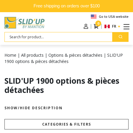
Free shipping on orders over $100
Go to USA website
0
FRANÇAIS
Search
Home
|
All products
|
Options & pièces détachées
|
SLID'UP
1900 options & pièces détachées
SLID'UP 1900 options & pièces
détachées
SHOW/HIDE DESCRIPTION
CATEGORIES & FILTERS