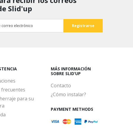
ara recibir los correos
de Slid'up
ISTENCIA
MÁS INFORMACIÓN
SOBRE SLID’UP
uciones
Contacto
 frecuentes
¿Cómo instalar?
herraje para su
ra
PAYMENT METHODS
ada