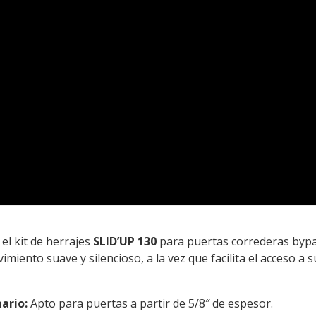
el kit de herrajes
SLID’UP 130
para puertas correderas bypas
iento suave y silencioso, a la vez que facilita el acceso a
ario:
Apto para puertas a partir de 5/8″ de espesor.