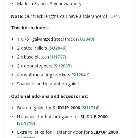
Made in France; 5-year warranty
Note:
Our track lengths can have a tolerance of +3/4”.
This kit includes:
1 x 76″ galvanized steel track (
SU2049
)
2 x steel rollers (
SU2046
)
2 x base plates (
SU1727
)
2 x door stoppers (
SU2035
)
4 x wall mounting brackets (
SU2041
)
Spanners and installation guide
Optional add-ons and accessories:
Bottom guide for
SLID’UP 2000
(
SU1714
)
U channel for bottom guide for
SLID’UP 2000
(
SU1716
)
Extra roller kit for 1 exterior door for
SLID’UP 2000