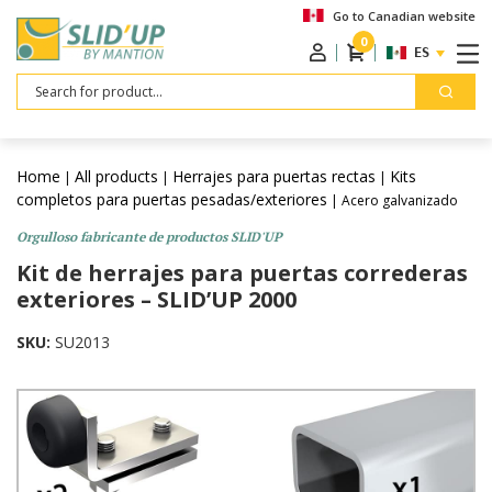
Go to Canadian website
0
ESPAÑOL
Search
Home
All products
Herrajes para puertas rectas
Kits
|
|
|
completos para puertas pesadas/exteriores
| Acero galvanizado
Orgulloso fabricante de productos SLID'UP
Kit de herrajes para puertas correderas
exteriores – SLID’UP 2000
SKU:
SU2013