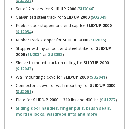
(
SU2027
)
Set of 2 rollers for
SLID’UP 2000
(
SU2046
)
Galvanized steel track for
SLID’UP 2000
(
SU2049
)
Rubber door stopper and end cap for
SLID’UP 2000
(
SU2034
)
Rubber track stopper for
SLID’UP 2000
(
SU2035
)
Stopper with nylon bolt and steel strike for
SLID’UP
2000
(
SU2031
or
SU2032
)
Sleeve to mount track on ceiling for
SLID’UP 2000
(
SU2043
)
Wall mounting sleeve for
SLID’UP 2000
(
SU2041
)
Connector sleeve for wall mounting for
SLID’UP 2000
(
SU2051
)
Plate for
SLID’UP 2000
– 310 lbs and 400 lbs (
SU1727
)
Sliding door handles, finger pulls, brush seals,
mortise locks, wardrobe lifts and more