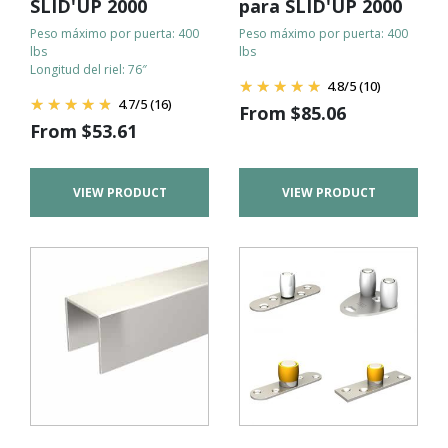
SLID'UP 2000
para SLID'UP 2000
Peso máximo por puerta: 400
Peso máximo por puerta: 400
lbs
lbs
Longitud del riel: 76″
4.8
/
5
(10)
4.7
/
5
(16)
From
$
85.06
From
$
53.61
VIEW PRODUCT
VIEW PRODUCT