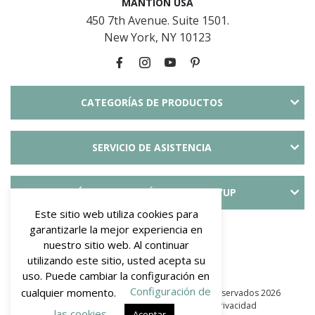
MANTION USA
450 7th Avenue. Suite 1501.
New York, NY 10123
CATEGORÍAS DE PRODUCTOS
SERVICIO DE ASISTENCIA
MÁS INFORMACIÓN SOBRE SLID’UP
Este sitio web utiliza cookies para
PAYMENT METHODS
garantizarle la mejor experiencia en
nuestro sitio web. Al continuar
utilizando este sitio, usted acepta su
uso. Puede cambiar la configuración en
Configuración de
cualquier momento.
© Mantion NA - SLID’UP. Todos los derechos reservados 2026
–
Términos y Condiciones
–
Política de privacidad
las cookies
Aceptar