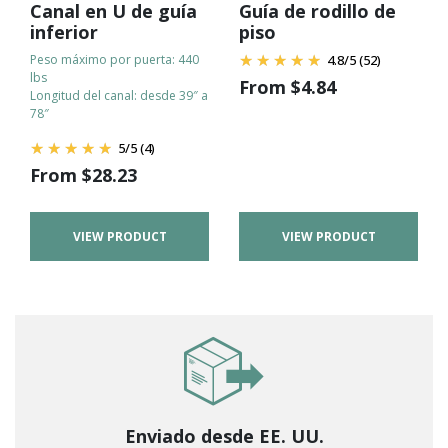
Canal en U de guía
Guía de rodillo de
inferior
piso
Peso máximo por puerta: 440
4.8
/
5
(52)
lbs
From
$
4.84
Longitud del canal: desde 39″ a
78″
5
/
5
(4)
From
$
28.23
VIEW PRODUCT
VIEW PRODUCT
Enviado desde EE. UU.