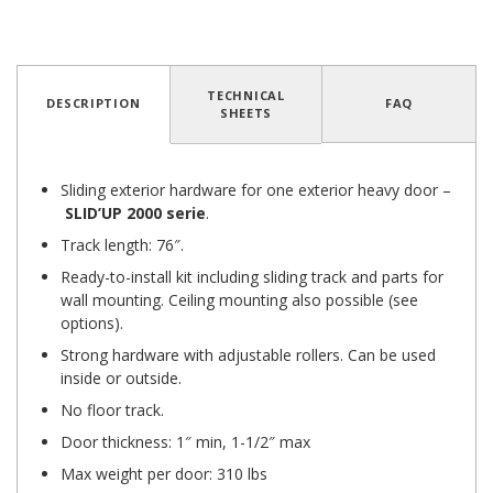
TECHNICAL
DESCRIPTION
FAQ
SHEETS
Sliding exterior hardware for one exterior heavy door –
SLID’UP 2000
serie
.
Track length: 76″.
Ready-to-install kit including sliding track and parts for
wall mounting. Ceiling mounting also possible (see
options).
Strong hardware with adjustable rollers. Can be used
inside or outside.
No floor track.
Door thickness: 1″ min, 1-1/2″ max
Max weight per door: 310 lbs