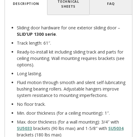
TECHNICAL
DESCRIPTION
FAQ
SHEETS
Sliding door hardware for one exterior sliding door –
SLID’UP 1300
serie
.
Track length: 61″.
Ready-to-install kit including sliding track and parts for
ceiling mounting. Wall mounting requires brackets (see
options).
Long lasting.
Fluid motion through smooth and silent self-lubricating
bushing bearing rollers. Adjustable hangers improve
system resistance to mounting imperfections.
No floor track.
Min. door thickness (for a ceiling mounting): 1″.
Max. door thickness (for a wall mounting): 3/4″ with
SU5033
brackets (90 lbs max) and 1-5/8″ with
SU5034
brackets (180 lbs max)