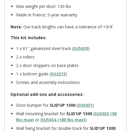
Max weight per door: 130 lbs
Made in France; 5-year warranty
Note:
Our track lengths can have a tolerance of +3/4”.
This kit includes:
1 x 61″ galvanized steel track (
SU5039
)
2 x rollers
2 x door stoppers on base plates
1 x bottom guide (
SU2213
)
Screws and assembly instructions
Optional add-ons and accessories:
Door bumper for
SLID’UP 1300
(
SU5031
)
Wall mounting bracket for
SLID’UP 1300
(
SU5033 (90
lbs max)
or (
SU5034 (180 lbs max)
)
Wall fixing bracket for double-track for
SLID’UP 1300