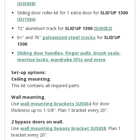
(
SU5038
)
Sliding door roller kit for 1 extra door for
SLID’UP 1300
(
SU1304
)
72″ aluminum track for
SLID’UP 1300
(
SU5052
)
61″ and 76″
galvanized steel tracks
for
SLID’UP
1300
Sliding door handles, finger pulls, brush seals,
mortise locks, wardrobe lifts and more
Set-up options:
Ceiling mounting.
This kit contains all required parts.
Wall mounting.
Use
wall mounting brackets SU5034
for door
thickness up to 1-5/8″. Plan 1 bracket every 20″.
2 bypass doors on wall.
Use
wall mounting bypass bracket SU5038
. Plan 1
bracket every 20″.