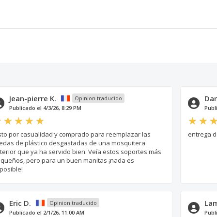
Jean-pierre K.
Dan
Opinion traducido
Publicado el 4/3/26, 8:29 PM
Publ
sto por casualidad y comprado para reemplazar las
entrega d
edas de plástico desgastadas de una mosquitera
terior que ya ha servido bien. Veía estos soportes más
queños, pero para un buen manitas ¡nada es
posible!
Eric D.
Lam
Opinion traducido
Publicado el 2/1/26, 11:00 AM
Publ