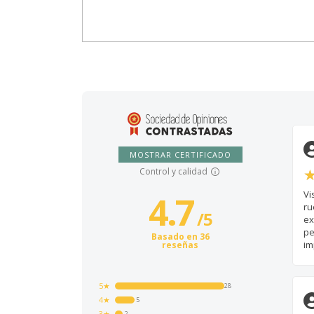
MOSTRAR CERTIFICADO
Control y calidad
Vi
4.7
ru
/
5
ex
pe
Basado en 36
im
reseñas
5★
28
4★
5
3★
2