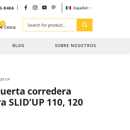
6-8466
Español
Search
0
Cesta
BLOG
SOBRE NOSOTROS
LID'UP
puerta corredera
ra SLID’UP 110, 120