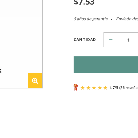
$
7.53
5 años de garantía
Enviado des
CANTIDAD