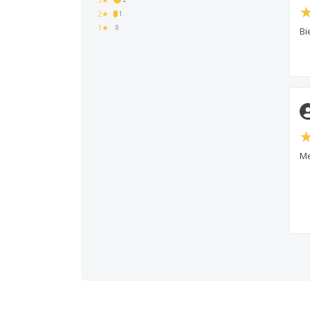
2★
1
1★
0
Bi
M