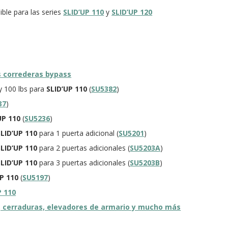
ible para las series
SLID’UP 110
y
SLID’UP 120
 correderas bypass
 y 100 lbs para
SLID’UP 110
(
SU5382
)
37
)
UP 110
(
SU5236
)
SLID’UP 110
para 1 puerta adicional (
SU5201
)
SLID’UP 110
para 2 puertas adicionales (
SU5203A
)
SLID’UP 110
para 3 puertas adicionales (
SU5203B
)
P 110
(
SU5197
)
P 110
os, cerraduras, elevadores de armario y mucho más