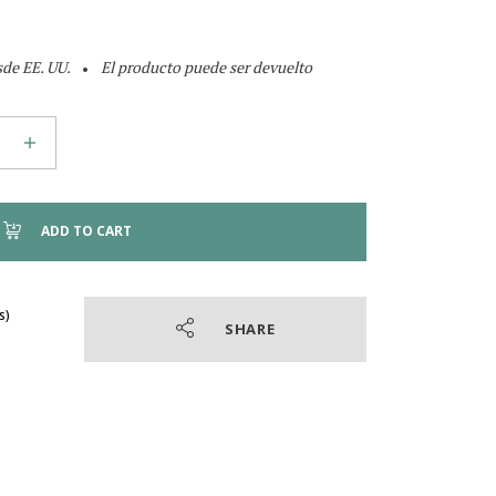
de EE. UU.
El producto puede ser devuelto
ADD TO CART
SHARE
4.7
/
5
(36 reseñas)