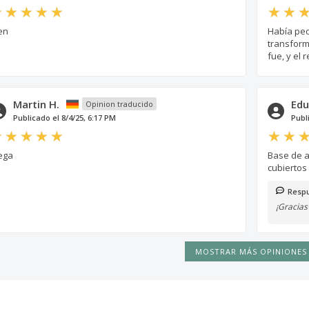
en
Había ped
transform
fue, y el
Martin H.
Edu
Opinion traducido
Publicado el 8/4/25, 6:17 PM
Publ
ega
Base de a
cubiertos
Respu
¡Gracias
MOSTRAR MÁS OPINIONES