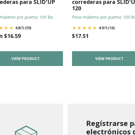
ederas para SLID'UP
correderas para SLID'
120
máximo por puerta: 100 lbs
Peso máximo por puerta: 100 lb
4.8
/
5
(59)
4.9
/
5
(16)
om
$
16.59
$
17.51
VIEW PRODUCT
VIEW PRODUCT
Regístrarse p
electrónicos 