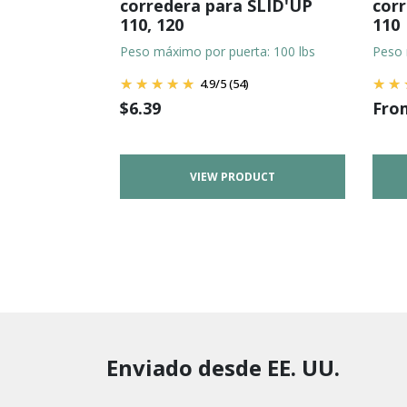
corredera para SLID'UP
corr
110, 120
110
Peso máximo por puerta: 100 lbs
Peso 
4.9
/
5
(54)
$
6.39
Fr
VIEW PRODUCT
Enviado desde EE. UU.