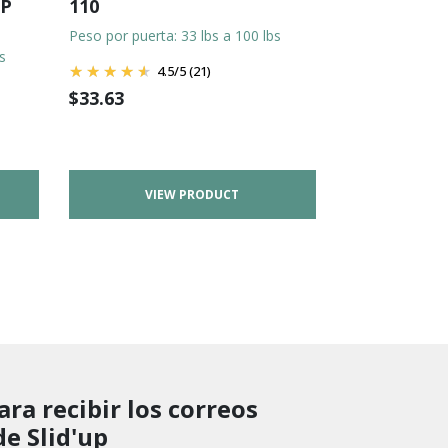
UP
110
Peso por puerta: 33 lbs a 100 lbs
s
4.5
/
5
(21)
$
33.63
VIEW PRODUCT
ara recibir los correos
de Slid'up