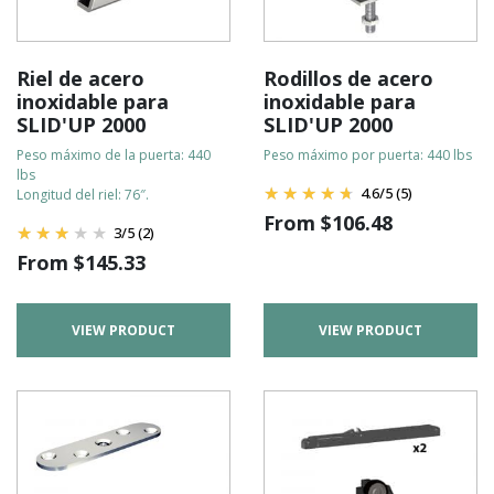
Riel de acero
Rodillos de acero
inoxidable para
inoxidable para
SLID'UP 2000
SLID'UP 2000
Peso máximo de la puerta: 440
Peso máximo por puerta: 440 lbs
lbs
4.6
/
5
(5)
Longitud del riel: 76″.
From
$
106.48
3
/
5
(2)
From
$
145.33
VIEW PRODUCT
VIEW PRODUCT