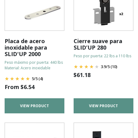
Placa de acero
Cierre suave para
inoxidable para
SLID’UP 280
SLID'UP 2000
Peso por puerta: 22 lbs a 110 lbs
Peso máximo por puerta: 440 lbs
3.9
/
5
(10)
Material: Acero inoxidable
$
61.18
5
/
5
(4)
From
$
6.54
VIEW PRODUCT
VIEW PRODUCT