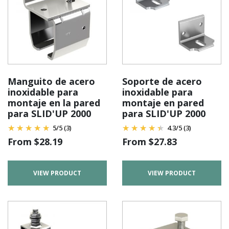
Manguito de acero
Soporte de acero
inoxidable para
inoxidable para
montaje en la pared
montaje en pared
para SLID'UP 2000
para SLID'UP 2000
5
/
5
(3)
4.3
/
5
(3)
From
$
28.19
From
$
27.83
VIEW PRODUCT
VIEW PRODUCT