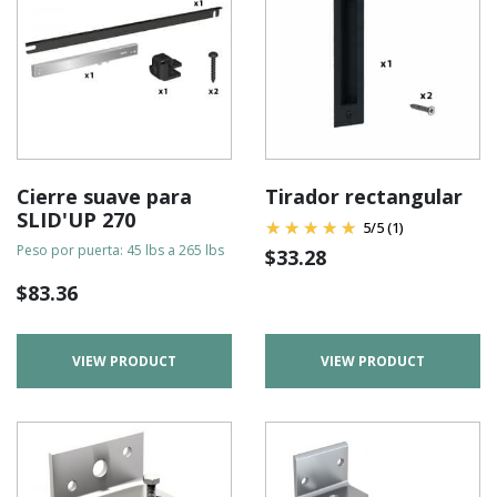
Cierre suave para
Tirador rectangular
SLID'UP 270
5
/
5
(1)
Peso por puerta: 45 lbs a 265 lbs
$
33.28
$
83.36
VIEW PRODUCT
VIEW PRODUCT